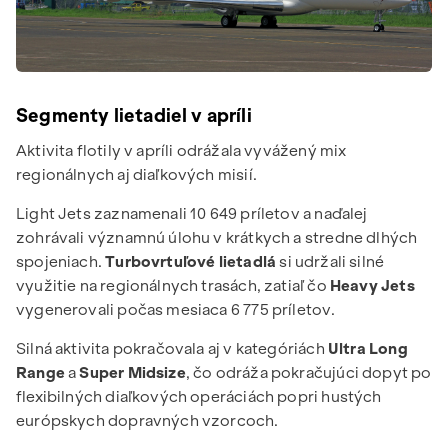
Segmenty lietadiel v apríli
Aktivita flotily v apríli odrážala vyvážený mix
regionálnych aj diaľkových misií.
Light Jets zaznamenali 10 649 príletov a naďalej
zohrávali významnú úlohu v krátkych a stredne dlhých
spojeniach.
Turbovrtuľové
lietadlá
si udržali silné
využitie na regionálnych trasách, zatiaľ čo
Heavy Jets
vygenerovali počas mesiaca 6 775 príletov.
Silná aktivita pokračovala aj v kategóriách
Ultra Long
Range
a
Super Midsize
, čo odráža pokračujúci dopyt po
flexibilných diaľkových operáciách popri hustých
európskych dopravných vzorcoch.