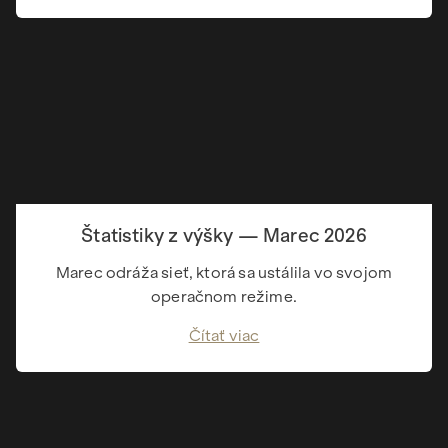
Štatistiky z výšky — Marec 2026
Marec odráža sieť, ktorá sa ustálila vo svojom
operačnom režime.
Čítať viac