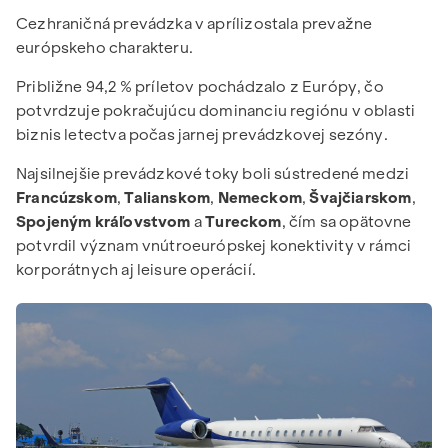
Cezhraničná prevádzka v aprílizostala prevažne
európskeho charakteru.
Približne 94,2 % príletov pochádzalo z Európy, čo
potvrdzuje pokračujúcu dominanciu regiónu v oblasti
biznis letectva počas jarnej prevádzkovej sezóny.
Najsilnejšie prevádzkové toky boli sústredené medzi
Francúzskom
,
Talianskom
,
Nemeckom
,
Švajčiarskom
,
Spojeným kráľovstvom
a
Tureckom
, čím sa opätovne
potvrdil význam vnútroeurópskej konektivity v rámci
korporátnych aj leisure operácií.