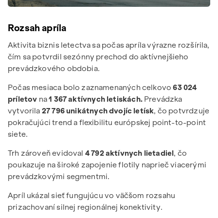
Rozsah apríla
Aktivita biznis letectva sa počas apríla výrazne rozšírila,
čím sa potvrdil sezónny prechod do aktívnejšieho
prevádzkového obdobia.
Počas mesiaca bolo zaznamenaných celkovo
63 024
príletov
na
1 367 aktívnych letiskách.
Prevádzka
vytvorila
27 796 unikátnych dvojíc letísk
, čo potvrdzuje
pokračujúci trend a flexibilitu európskej point-to-point
siete.
Trh zároveň evidoval
4 792 aktívnych lietadiel
, čo
poukazuje na široké zapojenie flotily naprieč viacerými
prevádzkovými segmentmi.
Apríl ukázal sieť fungujúcu vo väčšom rozsahu
prizachovaní silnej regionálnej konektivity.