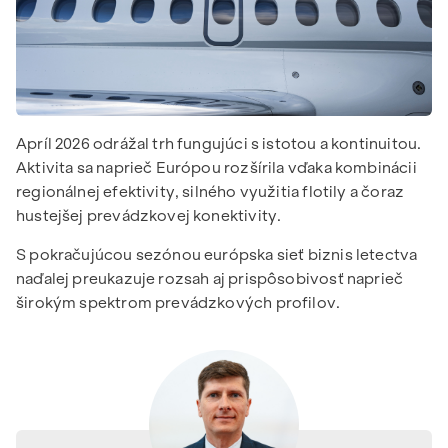
Apríl 2026 odrážal trh fungujúci s istotou a kontinuitou.
Aktivita sa naprieč Európou rozšírila vďaka kombinácii
regionálnej efektivity, silného využitia flotily a čoraz
hustejšej prevádzkovej konektivity.
S pokračujúcou sezónou európska sieť biznis letectva
naďalej preukazuje rozsah aj prispôsobivosť naprieč
širokým spektrom prevádzkových profilov.