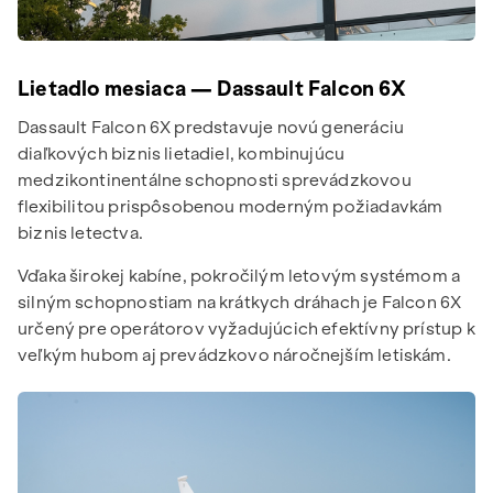
Lietadlo mesiaca — Dassault Falcon 6X
Dassault Falcon 6X predstavuje novú generáciu
diaľkových biznis lietadiel, kombinujúcu
medzikontinentálne schopnosti sprevádzkovou
flexibilitou prispôsobenou moderným požiadavkám
biznis letectva.
Vďaka širokej kabíne, pokročilým letovým systémom a
silným schopnostiam na krátkych dráhach je Falcon 6X
určený pre operátorov vyžadujúcich efektívny prístup k
veľkým hubom aj prevádzkovo náročnejším letiskám.