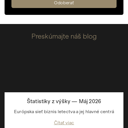
Preskúmajte náš blog
Štatistiky z výšky — Máj 2026
Európska sieť biznis letectva a jej hlavné centrá
Čítať viac