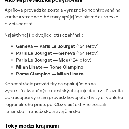
Ako sa prevádzka pohybovala
Aprílová prevádzka zostala výrazne koncentrovaná na
krátke a stredne dlhé trasy spájajúce hlavné európske
biznis centrá.
Najaktívnejšie dvojice letísk zahŕňali:
Geneva — Paris Le Bourget
(154 letov)
Paris Le Bourget — Geneva
(154 letov)
Paris Le Bourget — Nice
(124 letov)
Milan Linate — Rome Ciampino
Rome Ciampino — Milan Linate
Koncentrácia prevádzky na opakujúcich sa
vysokofrekvenčných mestských spojeniach zdôraznila
pokračujúci význam prevádzkovej efektivity a rýchleho
regionálneho prístupu. Obzvlášť aktívne zostali
Taliansko, Francúzsko a Švajčiarsko.
Toky medzi krajinami