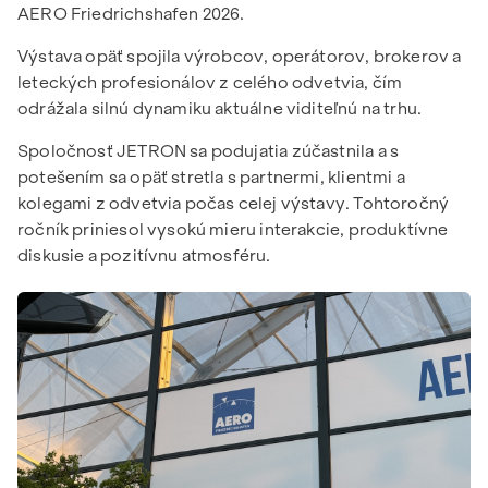
AERO Friedrichshafen 2026.
Výstava opäť spojila výrobcov, operátorov, brokerov a
leteckých profesionálov z celého odvetvia, čím
odrážala silnú dynamiku aktuálne viditeľnú na trhu.
Spoločnosť JETRON sa podujatia zúčastnila a s
potešením sa opäť stretla s partnermi, klientmi a
kolegami z odvetvia počas celej výstavy. Tohtoročný
ročník priniesol vysokú mieru interakcie, produktívne
diskusie a pozitívnu atmosféru.