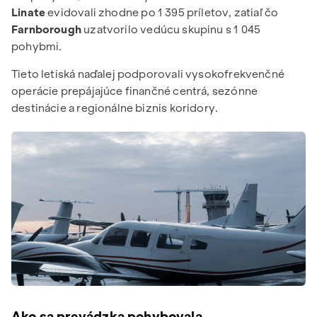
Linate
evidovali zhodne po 1 395 príletov, zatiaľ čo
Farnborough
uzatvorilo vedúcu skupinu s 1 045
pohybmi.
Tieto letiská naďalej podporovali vysokofrekvenčné
operácie prepájajúce finančné centrá, sezónne
destinácie a regionálne biznis koridory.