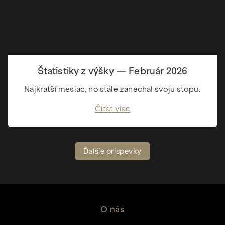
Štatistiky z výšky — Február 2026
Najkratší mesiac, no stále zanechal svoju stopu.
Čítať viac
Ďalšie príspevky
O nás