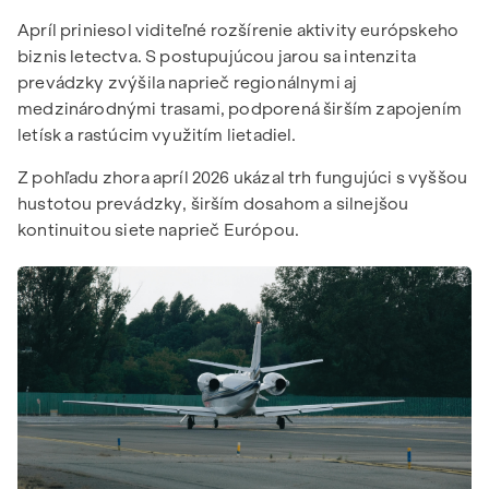
Apríl priniesol viditeľné rozšírenie aktivity európskeho
biznis letectva. S postupujúcou jarou sa intenzita
prevádzky zvýšila naprieč regionálnymi aj
medzinárodnými trasami, podporená širším zapojením
letísk a rastúcim využitím lietadiel.
Z pohľadu zhora apríl 2026 ukázal trh fungujúci s vyššou
hustotou prevádzky, širším dosahom a silnejšou
kontinuitou siete naprieč Európou.