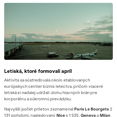
Letiská, ktoré formovali apríl
Aktivita sa sústreďovala okolo etablovaných
európskych centier biznis letectva, pričom viaceré
letiská si naďalej udržali úlohu hlavných brán pre
korporátnu a súkromnú prevádzku.
Najvyšší počet príletov zaznamenal
Paris Le Bourgets
2
131 pohybmi, nasledovaný
Nice
s 1 535.
Geneva
a
Milan