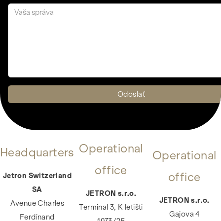
Operational
Headquarters
Operational
office
office
Jetron Switzerland
SA
JETRON s.r.o.
JETRON s.r.o.
Avenue Charles
Terminal 3, K letišti
Gajova 4
Ferdinand