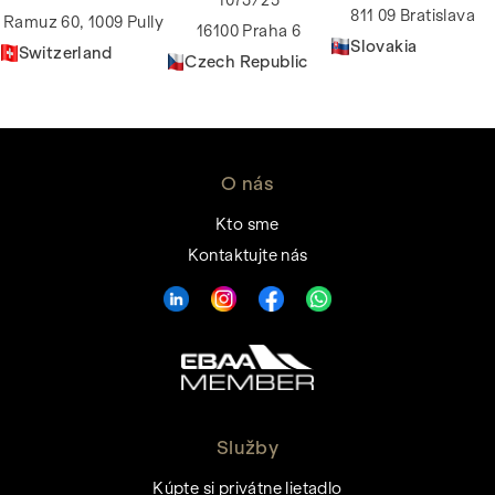
1073/25
811 09 Bratislava
Ramuz 60, 1009 Pully
16100 Praha 6
Slovakia
Switzerland
Czech Republic
O nás
Kto sme
Kontaktujte nás
Služby
Kúpte si privátne lietadlo