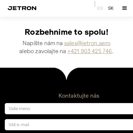
EN
SK
Rozbehnime to spolu!
Napíšte nám na
sales@jetron.aero
alebo zavolajte na
+421 903 425 746
.
Kontaktujte nás